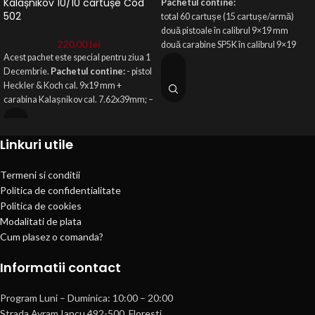
Kalașnikov 10/10 cartușe Cod
Pachetul contine:
502
total 60 cartușe (15 cartușe/armă)
două
pistoale în calibrul 9×19 mm
220.00
lei
două
carabine SP5K în calibrul 9×19
Acest pachet este special pentru ziua 1
mm
Decembrie.
Pachetul contine:
- pistol
instructaj
Heckler & Koch cal. 9x19 mm +
fișă
tintă
carabina Kalașnikov cal. 7.62x39mm; –
linie tragere + instructor
10 cartuse cu pistol + 10 cartuse cu
echipament
protecție
(
caști
protecție
carabina; - instructaj; - fisa tinta; - linie
auditivă
+ochelari)
Linkuri utile
tragere + instructor; - echipament
Pachetul se
protectie (casti protectie auditiva
pote
împarți
cu
altă
persoană
.
+ochelari) Pachetul este individual
VALABILTATE - 3 LUNI DE LA DATA
Termeni si conditii
VALABILITATE - O ZI - 01.12.2025
ACHIZITIEI
Politica de confidentialitate
Dupa primirea voucherului este
Politica de cookies
necesara programarea telefonica la
Modalitati de plata
nr.0771 676 134.
Cum plasez o comanda?
Informatii contact
Program Luni – Duminica: 10:00 – 20:00
Strada Avram Iancu 492-500, Floresti