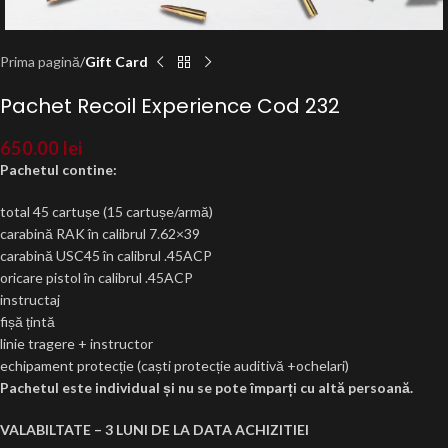
Prima pagină
Gift Card
Pachet Recoil Experience Cod 232
650.00
lei
Pachetul contine:
total 45 cartușe (15 cartușe/armă)
carabină
RAK în calibrul 7.62×39
carabină
USC45 în calibrul .45ACP
oricare pistol în calibrul .45ACP
instructaj
fișă
țintă
linie tragere + instructor
echipament
protecție
(
caști
protecție
auditivă
+ochelari)
Pachetul este individual
și
nu se pote
împarți
cu
altă
persoană
.
VALABILTATE – 3 LUNI DE LA DATA ACHIZITIEI