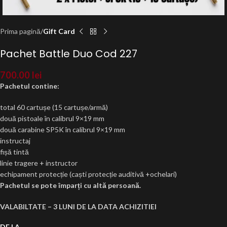
Prima pagină
Gift Card
Pachet Battle Duo Cod 227
700.00
lei
Pachetul contine:
total 60 cartușe (15 cartușe/armă)
două
pistoale în calibrul 9×19 mm
două
carabine SP5K în calibrul 9×19 mm
instructaj
fișă
tintă
linie tragere + instructor
echipament
protecție
(
caști
protecție
auditivă
+ochelari)
Pachetul se pote
împarți
cu
altă
persoană
.
VALABILTATE – 3 LUNI DE LA DATA ACHIZITIEI
DE LA