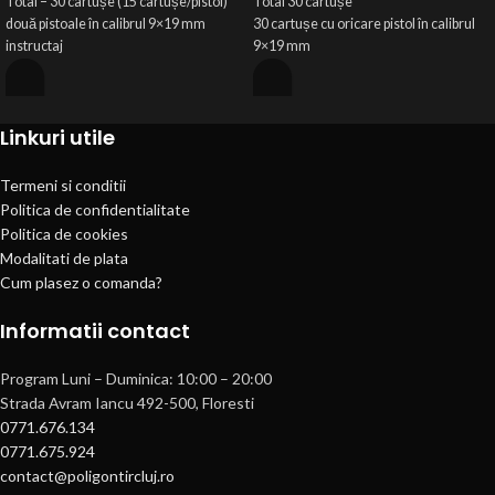
Total – 30 cartușe (15 cartușe/pistol)
Total 30
cartușe
două
pistoale în calibrul 9×19 mm
30
cartușe
cu oricare pistol
în
calibrul
instructaj
9×19 mm
fișă
tintă
instructaj
linie tragere + instructor
fisa tinta
echipament
protecție
(
caști
protecție
linie tragere + instructor
Linkuri utile
auditivă
+ochelari)
echipament protectie (casti protectie
Pachetul se pote
împarți
cu
altă
auditiva +ochelari)
persoană
.
VALABILTATE - 3 LUNI DE
Pachetul este individual si nu se
Termeni si conditii
LA DATA ACHIZITIEI
pote imparti cu alta persoana.
Politica de confidentialitate
VALABILTATE - 3 LUNI DE LA DATA
Politica de cookies
ACHIZITIEI
Modalitati de plata
Cum plasez o comanda?
Informatii contact
Program Luni – Duminica: 10:00 – 20:00
Strada Avram Iancu 492-500, Floresti
0771.676.134
0771.675.924
contact@poligontircluj.ro