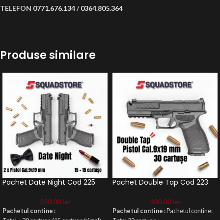
TELEFON
0771.676.134
/
0364.805.364
Produse similare
Pachet Date Night Cod 225
Pachet Double Tap Cod 223
350.00
lei
300.00
lei
Pachetul contine :
Pachetul contine :
Pachetul
conține: